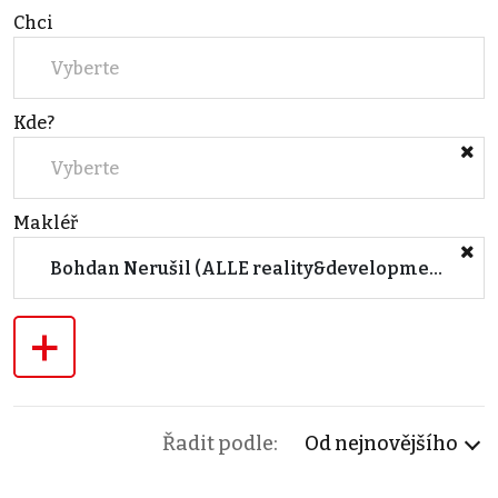
Chci
Vyberte
Kde?
Vyberte
Makléř
Bohdan Nerušil (ALLE reality&development s.r.o.)
+
Řadit podle:
Od nejnovějšího