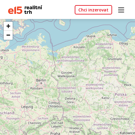
Chci inzerovat
+
−