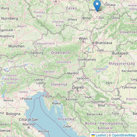
Leaflet
|
©
OpenStreetMap