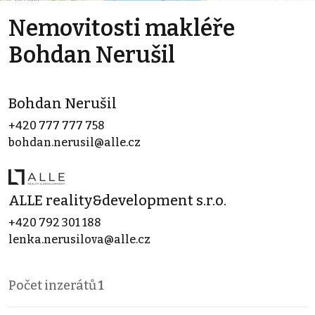
Nemovitosti makléře
Bohdan Nerušil
Bohdan Nerušil
+420 777 777 758
bohdan.nerusil@alle.cz
ALLE reality&development s.r.o.
+420 792 301 188
lenka.nerusilova@alle.cz
Počet inzerátů
1