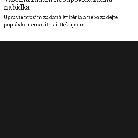
nabídka
Upravte prosím zadaná kritéria a nebo zadejte
poptávku nemovitosti. Děkujeme
Obchodní podmínky
Pravidla inzerce
Ceník
Registrace
Kontakt
© 2022 - 2026 Copyright CZECH NEWS CENTER a.s. a dodavatelé
obsahu |
Autorská práva k publikovaným materiálům
|
Podmínky pro
užívání služby informační společnosti
|
Informace o zpracování
osobních údajů
|
Cookies
|
Nastavení soukromí
|
Vlastnická
struktura
|
Jednotné kontaktní místo / Single Point of Contact
|
Podat
oznámení