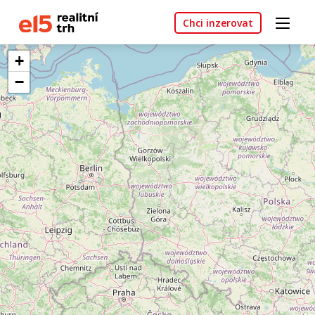
Chci inzerovat
+
−