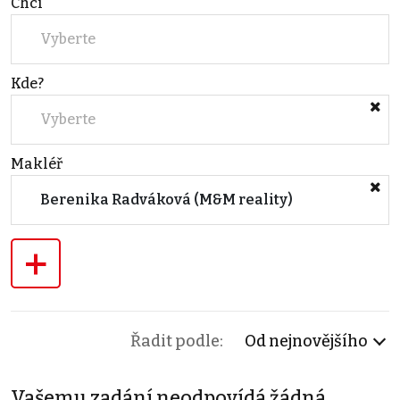
Chci
Vyberte
Kde?
Vyberte
Makléř
Berenika Radváková (M&M reality)
+
Řadit podle:
Od nejnovějšího
Vašemu zadání neodpovídá žádná