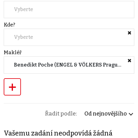
Vyberte
Kde?
Vyberte
Makléř
Benedikt Poche (ENGEL & VÖLKERS Prague 5)
+
Řadit podle:
Od nejnovějšího
Vašemu zadání neodpovídá žádná