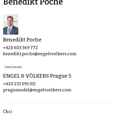
Benedikt Poche
Benedikt Poche
+420 603 369 772
benedikt.poche@engelvoelkers.com
ENGEL & VÖLKERS Prague 5
+420 233 091 011
pragueandel@engelvoelkers.com
Chci