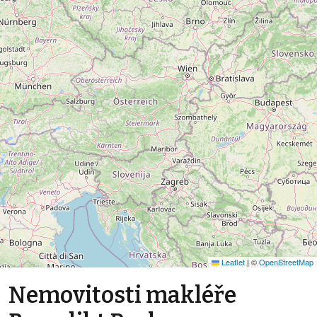
Leaflet
|
©
OpenStreetMap
Nemovitosti makléře