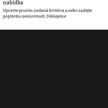
nabídka
Upravte prosím zadaná kritéria a nebo zadejte
poptávku nemovitosti. Děkujeme
Obchodní podmínky
Pravidla inzerce
Ceník
Registrace
Kontakt
© 2022 - 2026 Copyright CZECH NEWS CENTER a.s. a dodavatelé
obsahu |
Autorská práva k publikovaným materiálům
|
Podmínky pro
užívání služby informační společnosti
|
Informace o zpracování
osobních údajů
|
Cookies
|
Nastavení soukromí
|
Vlastnická
struktura
|
Jednotné kontaktní místo / Single Point of Contact
|
Podat
oznámení