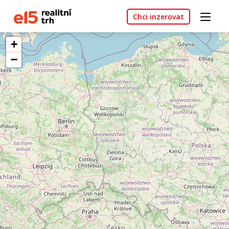
Chci inzerovat
+
−