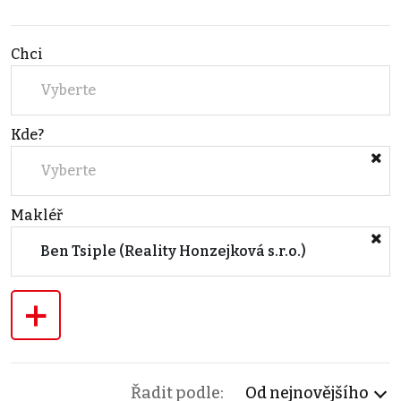
Chci
Vyberte
Kde?
Vyberte
Makléř
Ben Tsiple (Reality Honzejková s.r.o.)
+
Řadit podle:
Od nejnovějšího