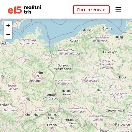
Chci inzerovat
+
−