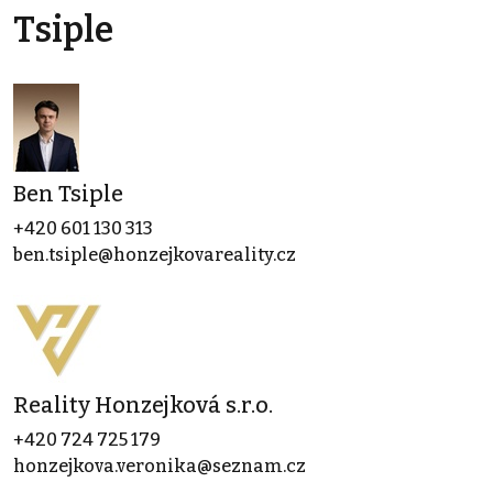
Tsiple
Ben Tsiple
+420 601 130 313
ben.tsiple@honzejkovareality.cz
Reality Honzejková s.r.o.
+420 724 725 179
honzejkova.veronika@seznam.cz