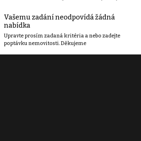
Vašemu zadání neodpovídá žádná
nabídka
Upravte prosím zadaná kritéria a nebo zadejte
poptávku nemovitosti. Děkujeme
Obchodní podmínky
Pravidla inzerce
Ceník
Registrace
Kontakt
© 2022 - 2026 Copyright CZECH NEWS CENTER a.s. a dodavatelé
obsahu |
Autorská práva k publikovaným materiálům
|
Podmínky pro
užívání služby informační společnosti
|
Informace o zpracování