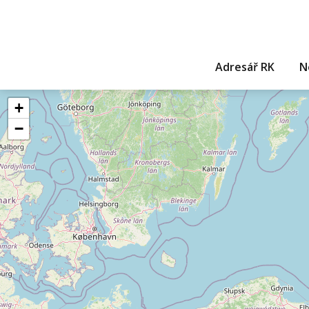
Adresář RK
N
+
−