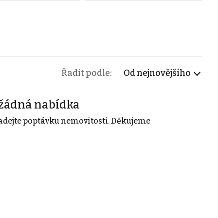
Řadit podle:
Od nejnovějšího
žádná nabídka
adejte poptávku nemovitosti. Děkujeme