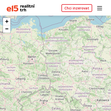
Chci inzerovat
+
−