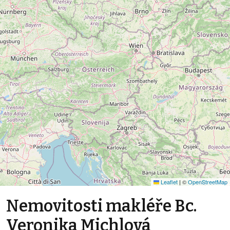
Leaflet
|
©
OpenStreetMap
Nemovitosti makléře Bc.
Veronika Michlová