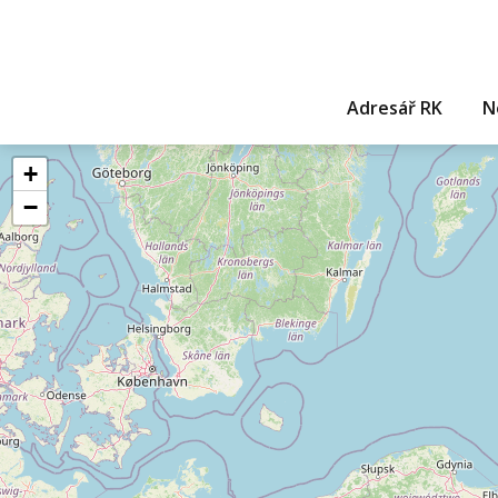
Adresář RK
N
+
−