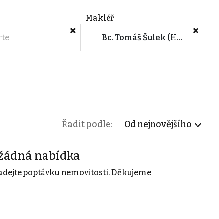
Makléř
rte
Bc. Tomáš Šulek (Hana Tomšů)
Řadit podle:
Od nejnovějšího
žádná nabídka
adejte poptávku nemovitosti. Děkujeme