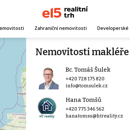
emovitosti
Zahraniční nemovitosti
Developerské 
Nemovitosti makléře 
Bc. Tomáš Šulek
+420 728 175 820
info@tomsulek.cz
Hana Tomšů
+420 775 346 562
hanatomsu@htreality.cz