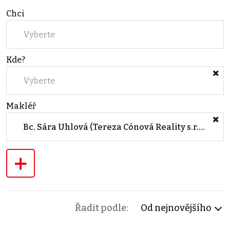
Chci
Vyberte
Kde?
Vyberte
Makléř
Bc. Sára Uhlová (Tereza Cónová Reality s.r.o.)
+
Řadit podle:
Od nejnovějšího