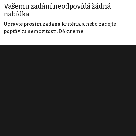
Vašemu zadání neodpovídá žádná
nabídka
Upravte prosím zadaná kritéria a nebo zadejte
poptávku nemovitosti. Děkujeme
Obchodní podmínky
Pravidla inzerce
Ceník
Registrace
Kontakt
© 2022 - 2026 Copyright CZECH NEWS CENTER a.s. a dodavatelé
obsahu |
Autorská práva k publikovaným materiálům
|
Podmínky pro
užívání služby informační společnosti
|
Informace o zpracování
osobních údajů
|
Cookies
|
Nastavení soukromí
|
Vlastnická
struktura
|
Jednotné kontaktní místo / Single Point of Contact
|
Podat