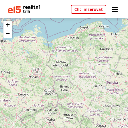
Chci inzerovat
+
−