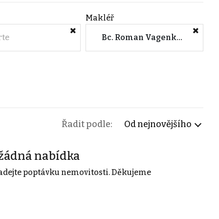
Makléř
rte
Bc. Roman Vagenknecht (House ViP, s.r.o. - Praha 7)
Řadit podle:
Od nejnovějšího
žádná nabídka
adejte poptávku nemovitosti. Děkujeme