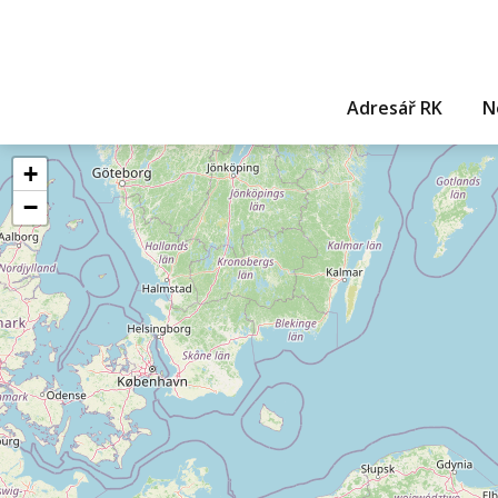
Adresář RK
N
+
−