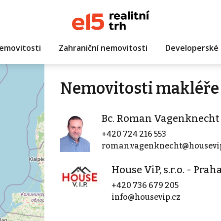
emovitosti
Zahraniční nemovitosti
Developerské 
Nemovitosti makléře
Bc. Roman Vagenknecht
+420 724 216 553
roman.vagenknecht@housevip
House ViP, s.r.o. - Prah
+420 736 679 205
info@housevip.cz