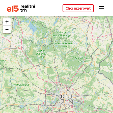
Chci inzerovat
+
−