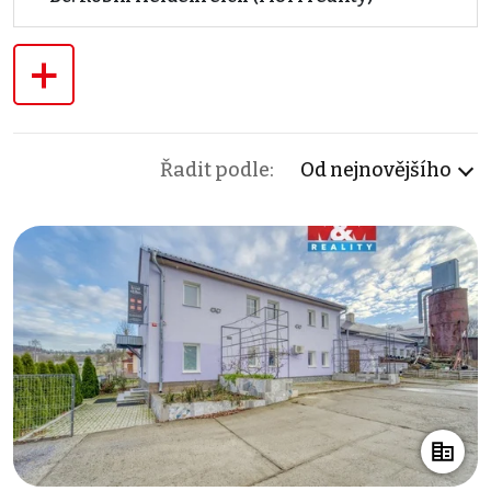
+
Řadit podle:
Od nejnovějšího