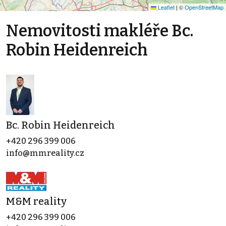
Leaflet
|
©
OpenStreetMap
Nemovitosti makléře Bc.
Robin Heidenreich
Bc. Robin Heidenreich
+420 296 399 006
info@mmreality.cz
M&M reality
+420 296 399 006