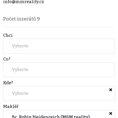
info@mmreality.cz
Počet inzerátů
9
Chci
Vyberte
Co?
Vyberte
Kde?
Vyberte
Makléř
Bc. Robin Heidenreich (M&M reality)