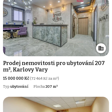
Prodej nemovitosti pro ubytování 207
m², Karlovy Vary
15 000 000 Kč
(72 464 Kč za m²)
Typ
ubytování
Plocha
207 m²