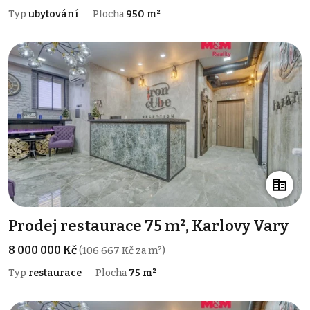
Typ
ubytování
Plocha
950 m²
Prodej restaurace 75 m², Karlovy Vary
8 000 000 Kč
(106 667 Kč za m²)
Typ
restaurace
Plocha
75 m²