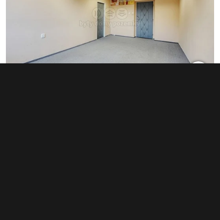
Pronájem kanceláře 1 096 m²,
Rokycany - Nové Město
70 000 Kč za měsíc
(766 Kč za m²/rok)
Typ
kanceláře
Plocha
1 096 m²