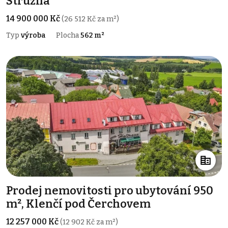
Stružná
14 900 000 Kč
(26 512 Kč za m²)
Typ
výroba
Plocha
562 m²
Prodej nemovitosti pro ubytování 950
m², Klenčí pod Čerchovem
12 257 000 Kč
(12 902 Kč za m²)