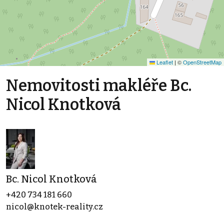
Leaflet
|
©
OpenStreetMap
Nemovitosti makléře Bc.
Nicol Knotková
Bc. Nicol Knotková
+420 734 181 660
nicol@knotek-reality.cz