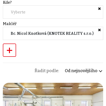
Kde?
Vyberte
Makléř
Bc. Nicol Knotková (KNOTEK REALITY s.r.o.)
+
Řadit podle:
Od nejnovějšího