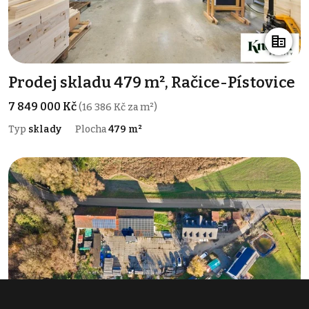
Prodej skladu 479 m², Račice-Pístovice
7 849 000 Kč
(16 386 Kč za m²)
Typ
sklady
Plocha
479 m²