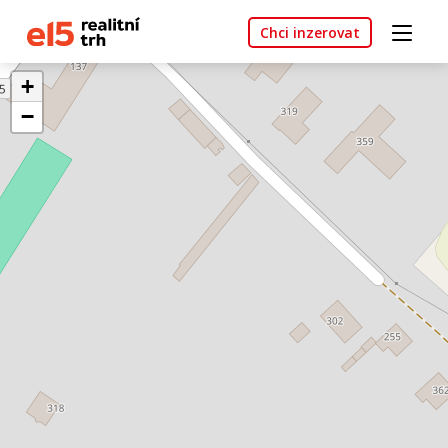
Chci inzerovat
+
−