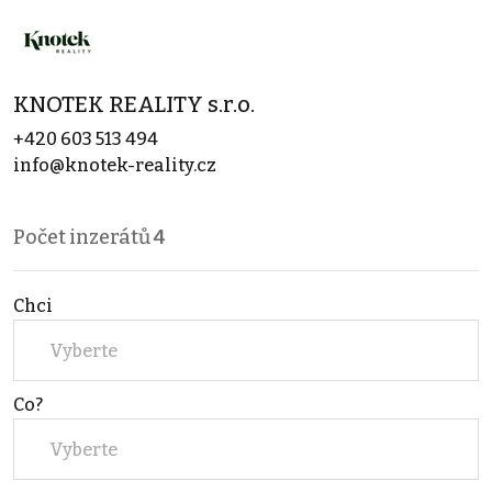
KNOTEK REALITY s.r.o.
+420 603 513 494
info@knotek-reality.cz
Počet inzerátů
4
Chci
Vyberte
Co?
Vyberte