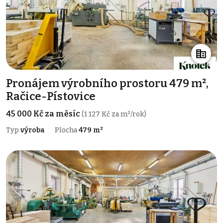
Pronájem výrobního prostoru 479 m²,
Račice-Pístovice
45 000 Kč za měsíc
(1 127 Kč za m²/rok)
Typ
výroba
Plocha
479 m²