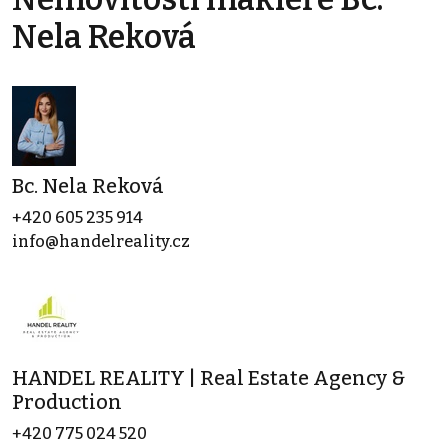
Nela Reková
Bc. Nela Reková
+420 605 235 914
info@handelreality.cz
HANDEL REALITY | Real Estate Agency &
Production
+420 775 024 520