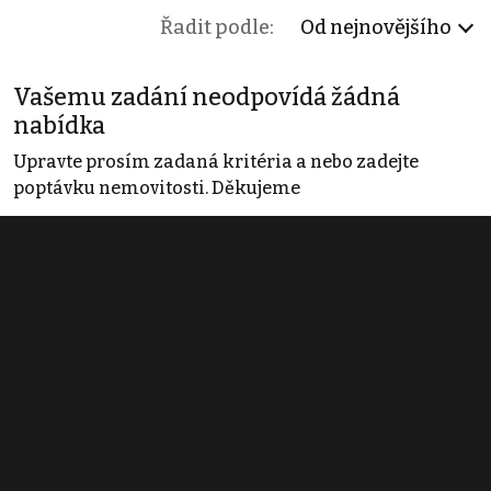
Řadit podle:
Od nejnovějšího
Vašemu zadání neodpovídá žádná
nabídka
Upravte prosím zadaná kritéria a nebo zadejte
poptávku nemovitosti. Děkujeme
Obchodní podmínky
Pravidla inzerce
Ceník
Registrace
Kontakt
© 2022 - 2026 Copyright CZECH NEWS CENTER a.s. a dodavatelé