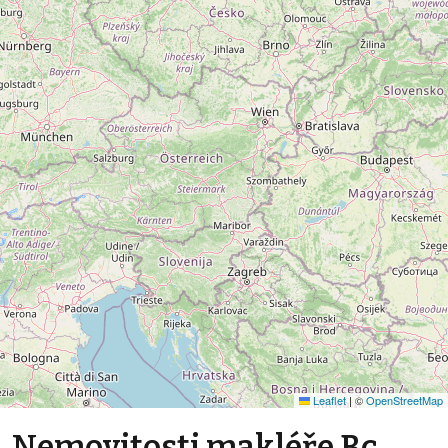
Leaflet
|
©
OpenStreetMap
Nemovitosti makléře Bc.