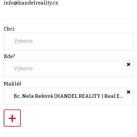
info@handelreality.cz
Chci
Vyberte
Kde?
Vyberte
Makléř
Bc. Nela Reková (HANDEL REALITY | Real Estate Agency & Production)
+