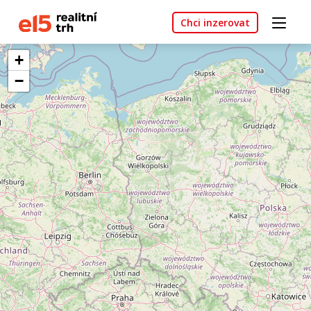
Chci inzerovat
+
−