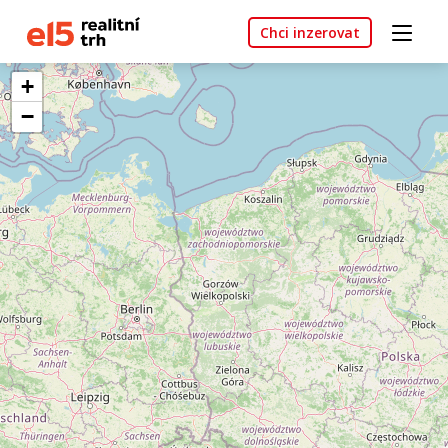
Chci inzerovat
+
−