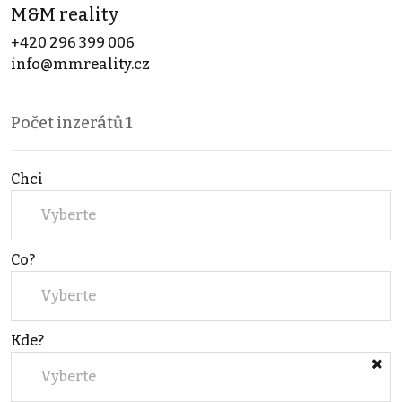
M&M reality
+420 296 399 006
info@mmreality.cz
Počet inzerátů
1
Chci
Vyberte
Co?
Vyberte
Kde?
Vyberte