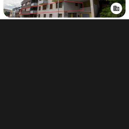
Prodej kanceláře 401 m², Praha 15
41 000 000 Kč
(102 244 Kč za m²)
Typ
kanceláře
Plocha
401 m²
Obchodní podmínky
Pravidla inzerce
Ceník
Registrace
Kontakt
© 2022 - 2026 Copyright CZECH NEWS CENTER a.s. a dodavatelé
obsahu |
Autorská práva k publikovaným materiálům
|
Podmínky pro