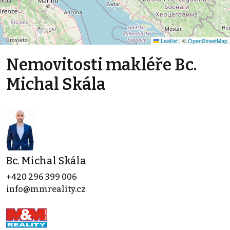
Leaflet
|
©
OpenStreetMap
Nemovitosti makléře Bc.
Michal Skála
Bc. Michal Skála
+420 296 399 006
info@mmreality.cz