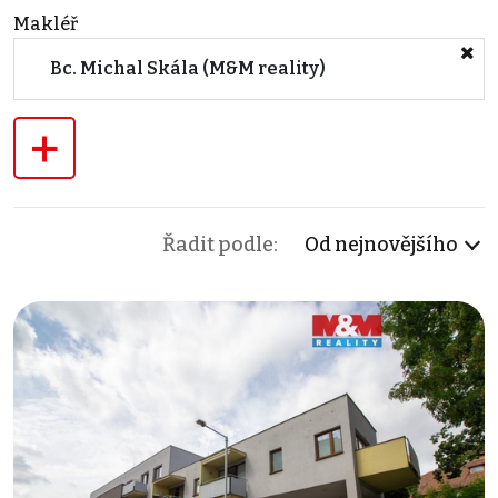
Makléř
Bc. Michal Skála (M&M reality)
+
Řadit podle:
Od nejnovějšího