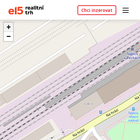
Chci inzerovat
+
−