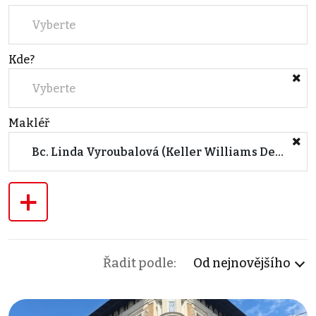
Vyberte
Kde?
Vyberte
Makléř
Bc. Linda Vyroubalová (Keller Williams Destiny REAL s.r.o.)
+
Řadit podle:
Od nejnovějšího