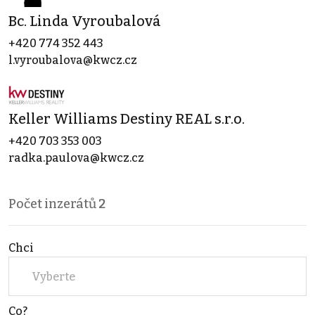
Bc. Linda Vyroubalová
+420 774 352 443
l.vyroubalova@kwcz.cz
Keller Williams Destiny REAL s.r.o.
+420 703 353 003
radka.paulova@kwcz.cz
Počet inzerátů
2
Chci
Vyberte
Co?