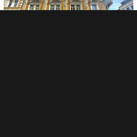
Pronájem obchodního prostoru 38 m²,
Teplice
9 500 Kč za měsíc
(3 000 Kč za m²/rok)
Typ
obchodní prostory
Plocha
38 m²