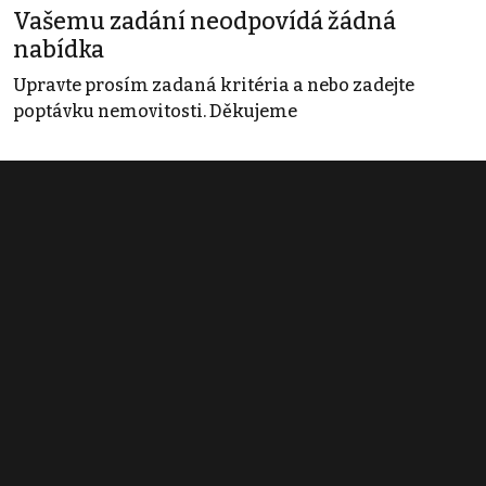
Vašemu zadání neodpovídá žádná
nabídka
Upravte prosím zadaná kritéria a nebo zadejte
poptávku nemovitosti. Děkujeme
Obchodní podmínky
Pravidla inzerce
Ceník
Registrace
Kontakt
© 2022 - 2026 Copyright CZECH NEWS CENTER a.s. a dodavatelé
obsahu |
Autorská práva k publikovaným materiálům
|
Podmínky pro
užívání služby informační společnosti
|
Informace o zpracování
osobních údajů
|
Cookies
|
Nastavení soukromí
|
Vlastnická
struktura
|
Jednotné kontaktní místo / Single Point of Contact
|
Podat