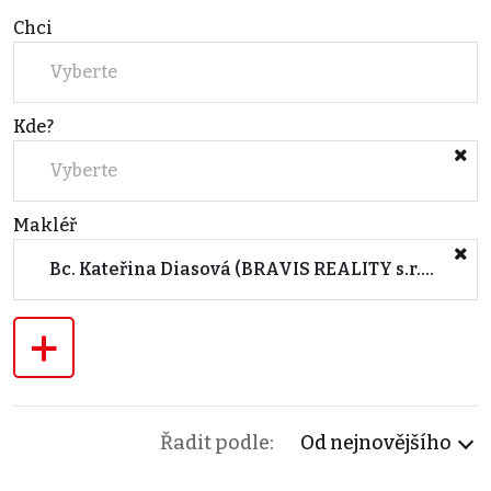
Chci
Vyberte
Kde?
Vyberte
Makléř
Bc. Kateřina Diasová (BRAVIS REALITY s.r.o.)
+
Řadit podle:
Od nejnovějšího