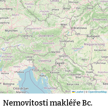
Leaflet
|
©
OpenStreetMap
Nemovitosti makléře Bc.