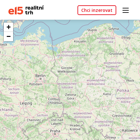
Chci inzerovat
+
−