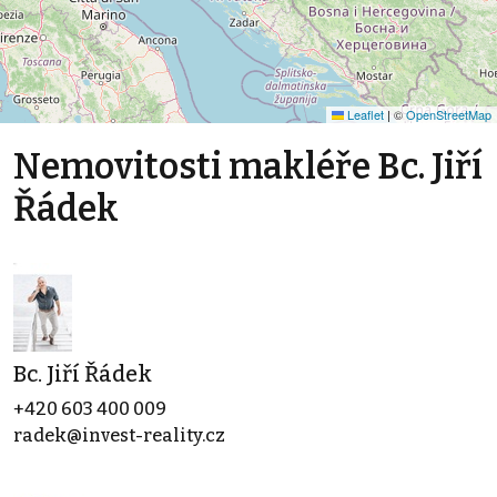
Leaflet
|
©
OpenStreetMap
Nemovitosti makléře Bc. Jiří
Řádek
Bc. Jiří Řádek
+420 603 400 009
radek@invest-reality.cz