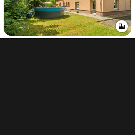
Prodej výrobního prostoru 178 m²,
Jablonec nad Nisou - Rýnovice
9 490 000 Kč
(53 315 Kč za m²)
Typ
výroba
Plocha
178 m²
Obchodní podmínky
Pravidla inzerce
Ceník
Registrace
Kontakt