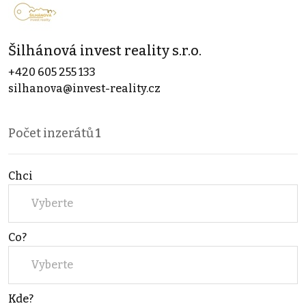
Šilhánová invest reality s.r.o.
+420 605 255 133
silhanova@invest-reality.cz
Počet inzerátů
1
Chci
Vyberte
Co?
Vyberte
Kde?