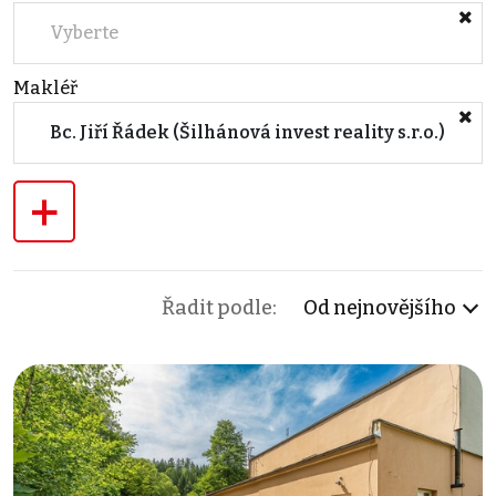
Vyberte
Makléř
Bc. Jiří Řádek (Šilhánová invest reality s.r.o.)
+
Řadit podle:
Od nejnovějšího