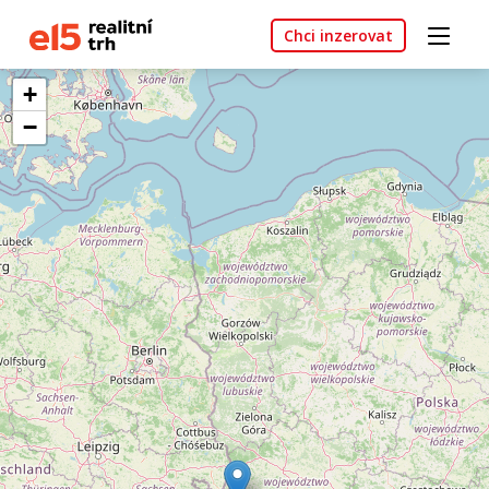
Chci inzerovat
+
−