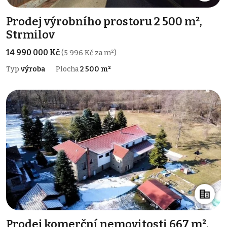
Prodej výrobního prostoru 2 500 m²,
Strmilov
14 990 000 Kč
(5 996 Kč za m²)
Typ
výroba
Plocha
2 500 m²
Prodej komerční nemovitosti 667 m²,