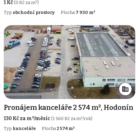
1 Kč
(0 Kč za m²)
Typ
obchodní prostory
Plocha
7 930 m²
Pronájem kanceláře 2 574 m², Hodonín
130 Kč za m²/měsíc
(1 560 Kč za m²/rok)
Typ
kanceláře
Plocha
2 574 m²