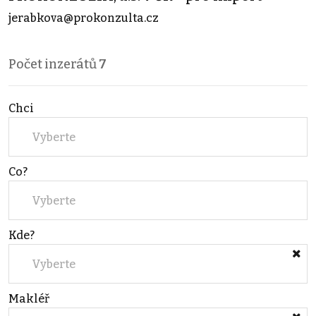
jerabkova@prokonzulta.cz
Počet inzerátů
7
Chci
Vyberte
Co?
Vyberte
Kde?
Vyberte
Makléř