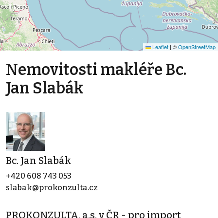
Leaflet
|
©
OpenStreetMap
Nemovitosti makléře Bc.
Jan Slabák
Bc. Jan Slabák
+420 608 743 053
slabak@prokonzulta.cz
PROKONZULTA, a.s. v ČR - pro import