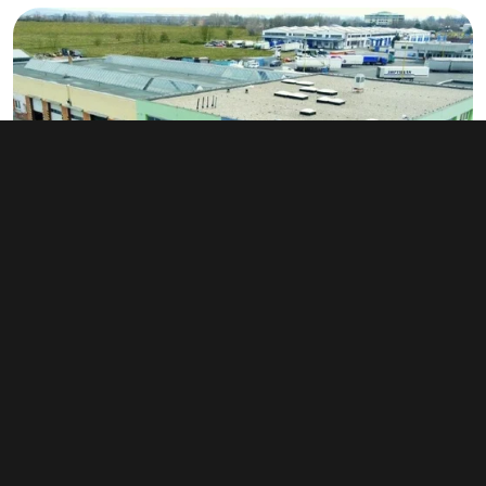
Pronájem výrobního prostoru 2 574 m²,
Hodonín
90 Kč za m²/měsíc
(1 080 Kč za m²/rok)
Typ
výroba
Plocha
2 574 m²