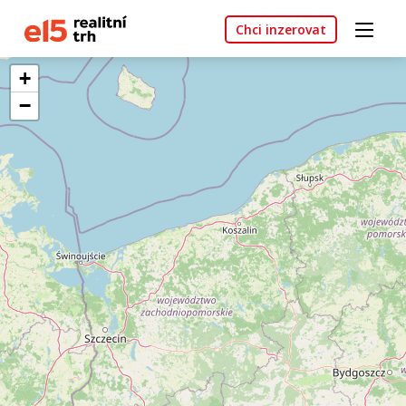
Chci inzerovat
+
−