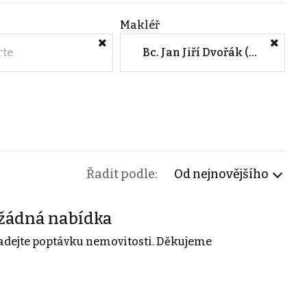
Makléř
rte
Bc. Jan Jiří Dvořák (CENTURY 21 4fin Reality Ústí nad Orlicí)
Řadit podle:
Od nejnovějšího
žádná nabídka
adejte poptávku nemovitosti. Děkujeme