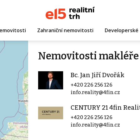
emovitosti
Zahraniční nemovitosti
Developerské 
Nemovitosti makléře B
Bc. Jan Jiří Dvořák
+420 226 256 126
info.reality@4fin.cz
CENTURY 21 4fin Realit
+420 226 256 126
info.reality@4fin.cz