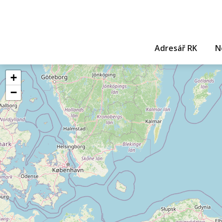
Adresář RK
N
+
−