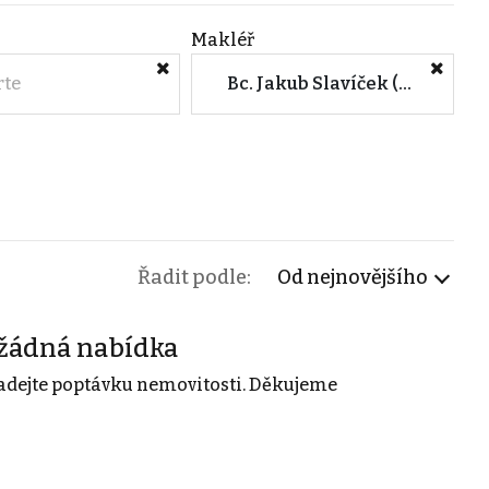
Makléř
rte
Bc. Jakub Slavíček (Horák & Vetchý s.r.o. - Znojmo)
Řadit podle:
Od nejnovějšího
žádná nabídka
adejte poptávku nemovitosti. Děkujeme