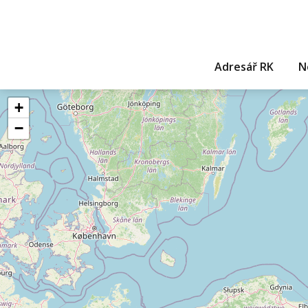
Adresář RK
N
+
−