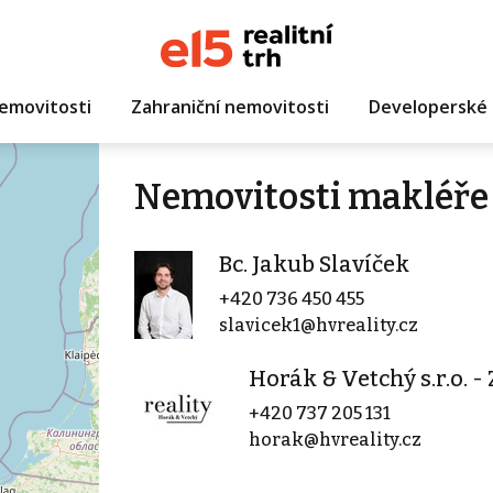
emovitosti
Zahraniční nemovitosti
Developerské 
Nemovitosti makléře 
Bc. Jakub Slavíček
+420 736 450 455
slavicek1@hvreality.cz
Horák & Vetchý s.r.o. 
+420 737 205 131
horak@hvreality.cz