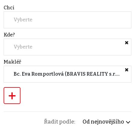
Chci
Vyberte
Kde?
Vyberte
Makléř
Bc. Eva Romportlová (BRAVIS REALITY s.r.o.)
+
Řadit podle:
Od nejnovějšího