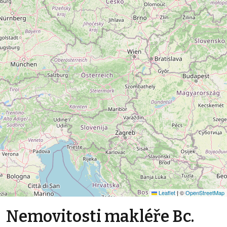
Leaflet
|
©
OpenStreetMap
Nemovitosti makléře Bc.