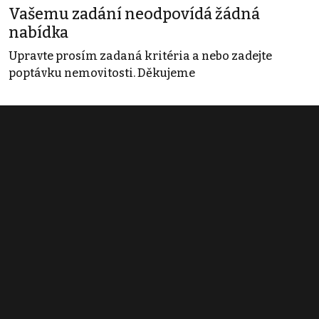
Vašemu zadání neodpovídá žádná
nabídka
Upravte prosím zadaná kritéria a nebo zadejte
poptávku nemovitosti. Děkujeme
Obchodní podmínky
Pravidla inzerce
Ceník
Registrace
Kontakt
© 2022 - 2026 Copyright CZECH NEWS CENTER a.s. a dodavatelé
obsahu |
Autorská práva k publikovaným materiálům
|
Podmínky pro
užívání služby informační společnosti
|
Informace o zpracování
osobních údajů
|
Cookies
|
Nastavení soukromí
|
Vlastnická
struktura
|
Jednotné kontaktní místo / Single Point of Contact
|
Podat