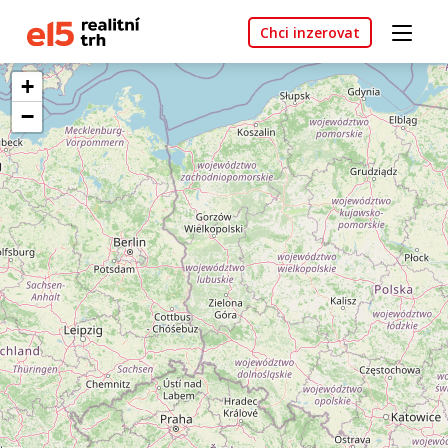
Chci inzerovat
+
−