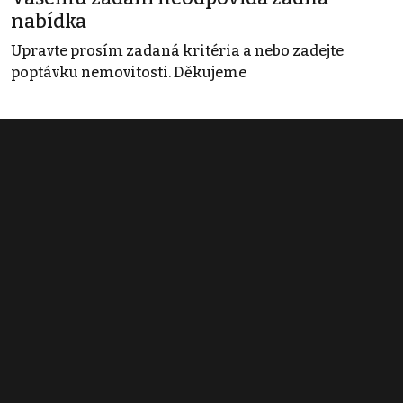
nabídka
Upravte prosím zadaná kritéria a nebo zadejte
poptávku nemovitosti. Děkujeme
Obchodní podmínky
Pravidla inzerce
Ceník
Registrace
Kontakt
© 2022 - 2026 Copyright CZECH NEWS CENTER a.s. a dodavatelé
obsahu |
Autorská práva k publikovaným materiálům
|
Podmínky pro
užívání služby informační společnosti
|
Informace o zpracování
osobních údajů
|
Cookies
|
Nastavení soukromí
|
Vlastnická
struktura
|
Jednotné kontaktní místo / Single Point of Contact
|
Podat
oznámení