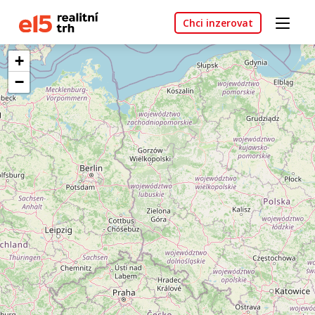
Chci inzerovat
+
−