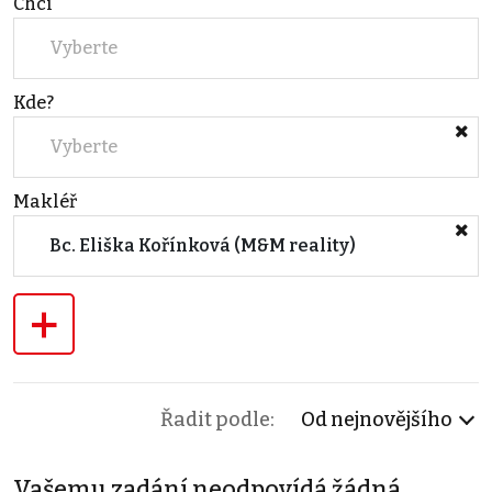
Chci
Vyberte
Kde?
Vyberte
Makléř
Bc. Eliška Kořínková (M&M reality)
+
Řadit podle:
Od nejnovějšího
Vašemu zadání neodpovídá žádná