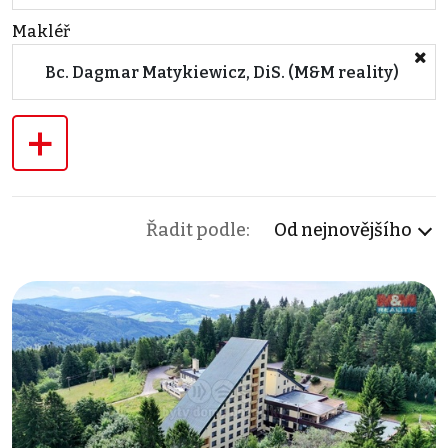
Makléř
Bc. Dagmar Matykiewicz, DiS. (M&M reality)
+
Řadit podle:
Od nejnovějšího