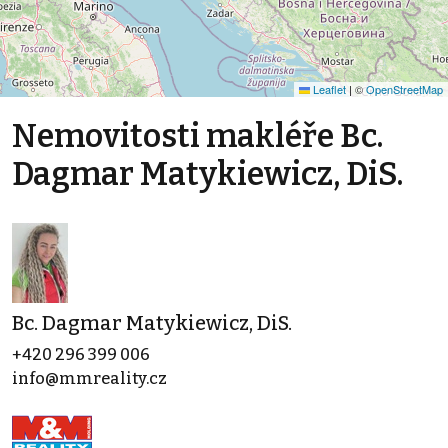
Leaflet
|
©
OpenStreetMap
Nemovitosti makléře Bc.
Dagmar Matykiewicz, DiS.
Bc. Dagmar Matykiewicz, DiS.
+420 296 399 006
info@mmreality.cz