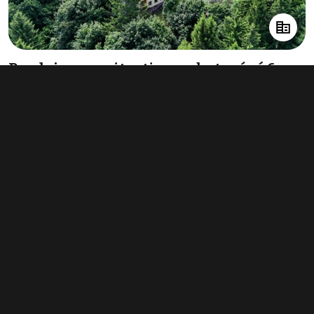
Prodej nemovitosti pro ubytování 6
090 m²
145 082 000 Kč
(23 823 Kč za m²)
Typ
ubytování
Plocha
6 090 m²
Obchodní podmínky
Pravidla inzerce
Ceník
Registrace
Kontakt