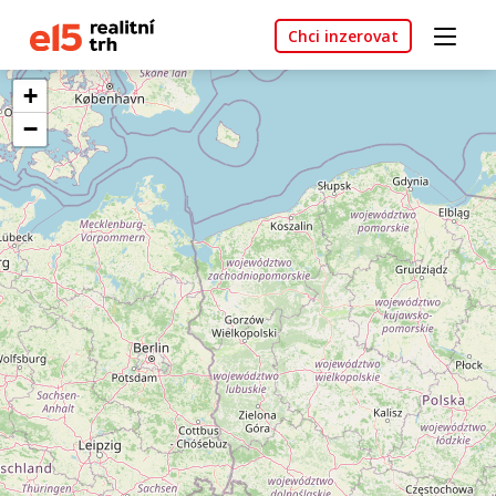
Chci inzerovat
+
−