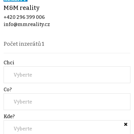
M&M reality
+420 296 399 006
info@mmreality.cz
Počet inzerátů
1
Chci
Vyberte
Co?
Vyberte
Kde?
Vyberte