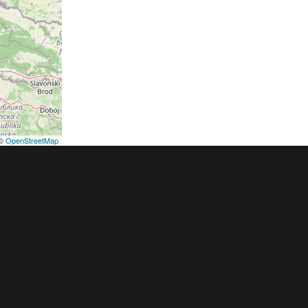
©
OpenStreetMap
podmínky
Pravidla inzerce
Ceník
Registrace
ER a.s. a dodavatelé obsahu |
Autorská práva k publikovaným materiálů
h údajů
|
Cookies
|
Nastavení soukromí
|
Vlastnická struktura
|
Jednotné k
oznámení