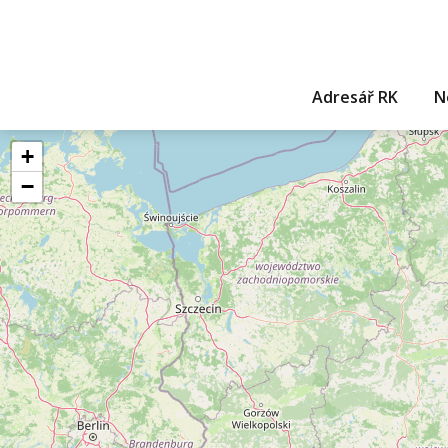
Adresář RK
N
+
−