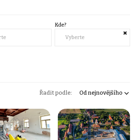
Kde?
rte
Vyberte
Řadit podle:
Od nejnovějšího