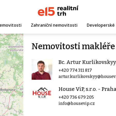
emovitosti
Zahraniční nemovitosti
Developerské 
Nemovitosti makléře 
Bc. Artur Kurlikovskyy
+420 774 311 817
artur.kurlikovskyy@housev
House ViP, s.r.o. - Prah
+420 736 679 205
info@housevip.cz