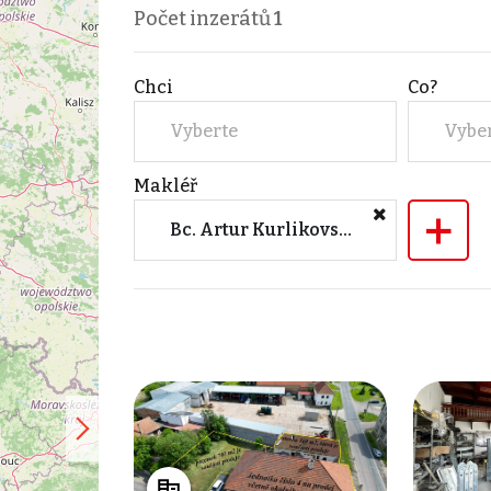
Počet inzerátů
1
Chci
Co?
Vyberte
Vybe
Makléř
+
Bc. Artur Kurlikovskyy (House ViP, s.r.o. - Praha 7)