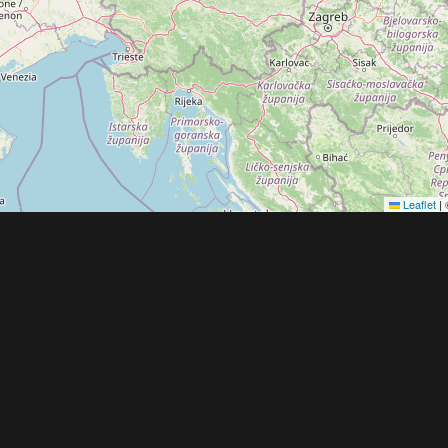
Leaflet
|
Obchodní 
© 2022 - 2026 Copyright CZECH NEWS CENT
společnosti
|
Informace o zpracování osobníc