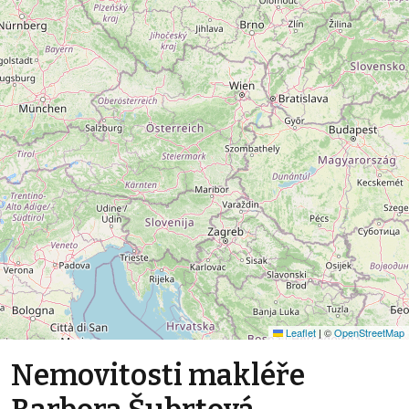
Leaflet
|
©
OpenStreetMap
Nemovitosti makléře