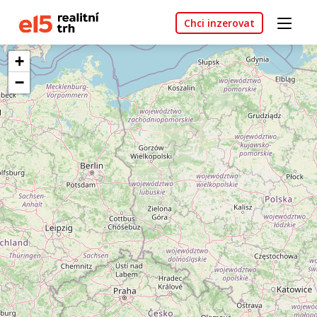
Chci inzerovat
+
−