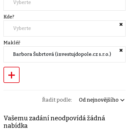
Vyberte
Kde?
Vyberte
Makléř
Barbora Šubrtová (investujdopole.cz s.r.o.)
+
Řadit podle:
Od nejnovějšího
Vašemu zadání neodpovídá žádná
nabídka