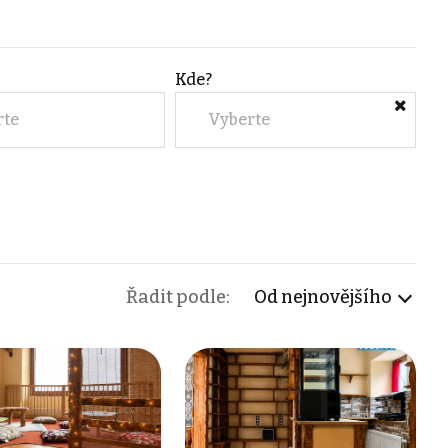
Kde?
rte
Vyberte
Řadit podle:
Od nejnovějšího