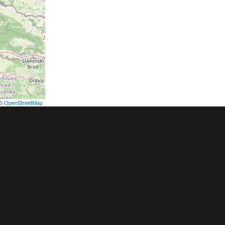
©
OpenStreetMap
podmínky
Pravidla inzerce
Ceník
Registrace
ER a.s. a dodavatelé obsahu |
Autorská práva k publikovaným materiálů
h údajů
|
Cookies
|
Nastavení soukromí
|
Vlastnická struktura
|
Jednotné k
oznámení