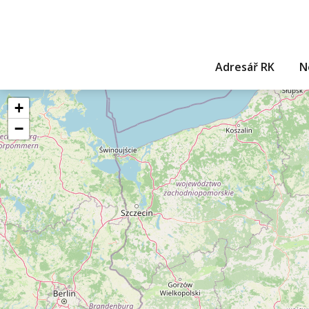
Adresář RK
N
+
−