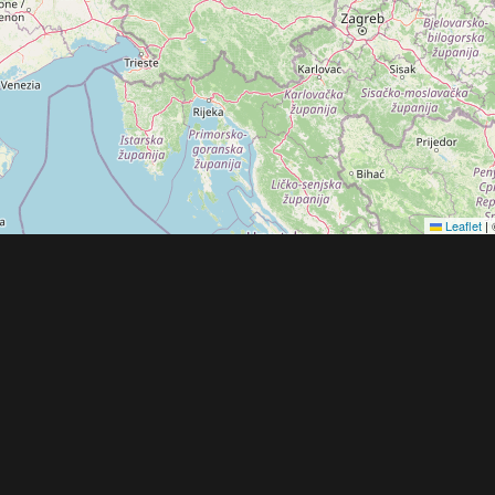
Leaflet
|
Obchodní 
© 2022 - 2026 Copyright CZECH NEWS CENT
společnosti
|
Informace o zpracování osobníc