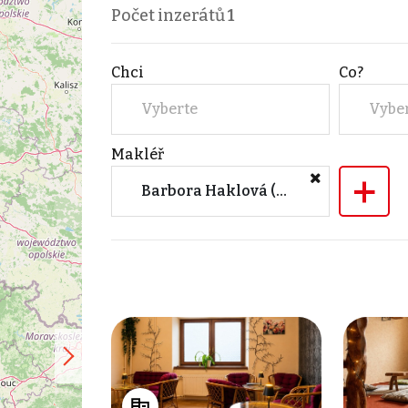
Počet inzerátů
1
Chci
Co?
Vyberte
Vybe
Makléř
+
Barbora Haklová (M&M reality)