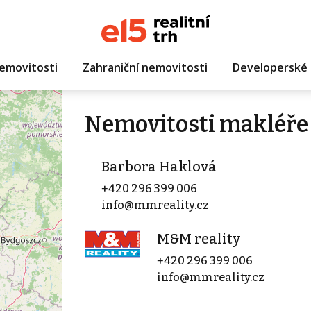
emovitosti
Zahraniční nemovitosti
Developerské 
Nemovitosti makléře
Barbora Haklová
+420 296 399 006
info@mmreality.cz
M&M reality
+420 296 399 006
info@mmreality.cz