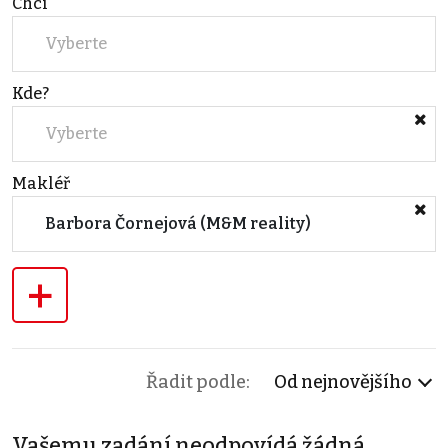
Chci
Vyberte
Kde?
Vyberte
Makléř
Barbora Čornejová (M&M reality)
+
Řadit podle:
Od nejnovějšího
Vašemu zadání neodpovídá žádná