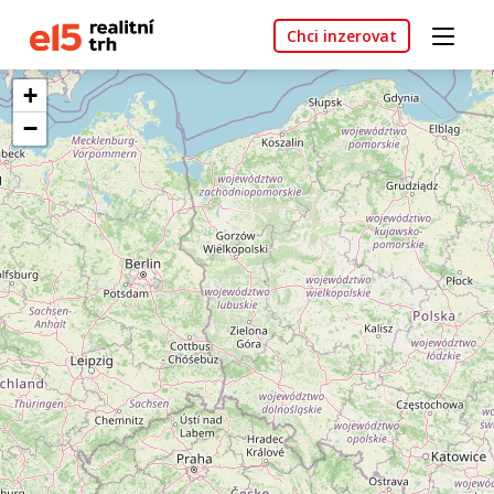
Chci inzerovat
+
−