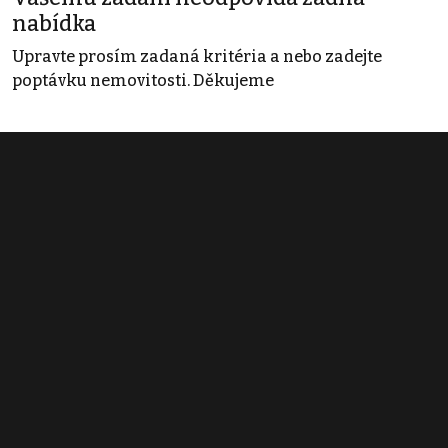
nabídka
Upravte prosím zadaná kritéria a nebo zadejte
poptávku nemovitosti. Děkujeme
Obchodní podmínky
Pravidla inzerce
Ceník
Registrace
Kontakt
© 2022 - 2026 Copyright CZECH NEWS CENTER a.s. a dodavatelé
obsahu |
Autorská práva k publikovaným materiálům
|
Podmínky pro
užívání služby informační společnosti
|
Informace o zpracování
osobních údajů
|
Cookies
|
Nastavení soukromí
|
Vlastnická
struktura
|
Jednotné kontaktní místo / Single Point of Contact
|
Podat
oznámení