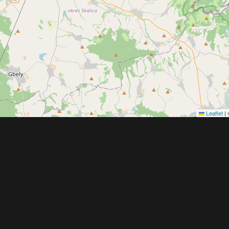
Leaflet
|
Obchodní 
© 2022 - 2026 Copyright CZECH NEWS CENT
společnosti
|
Informace o zpracování osobníc