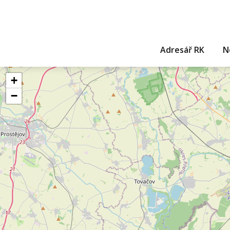
Adresář RK
N
+
−