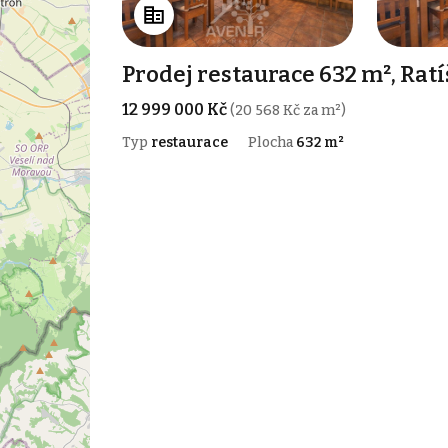
Prodej restaurace 632 m², Rat
12 999 000 Kč
(20 568 Kč za m²)
Typ
restaurace
Plocha
632 m²