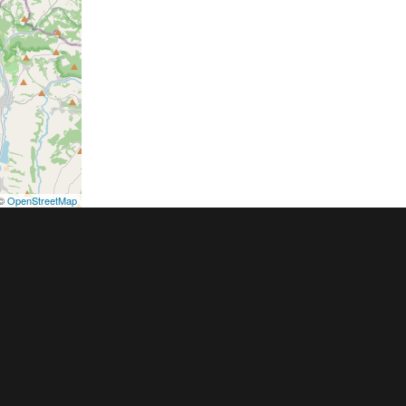
©
OpenStreetMap
podmínky
Pravidla inzerce
Ceník
Registrace
ER a.s. a dodavatelé obsahu |
Autorská práva k publikovaným materiálů
h údajů
|
Cookies
|
Nastavení soukromí
|
Vlastnická struktura
|
Jednotné k
oznámení