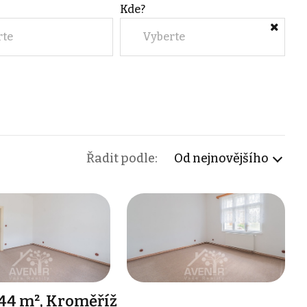
Kde?
rte
Vyberte
Řadit podle:
Od nejnovějšího
44 m², Kroměříž