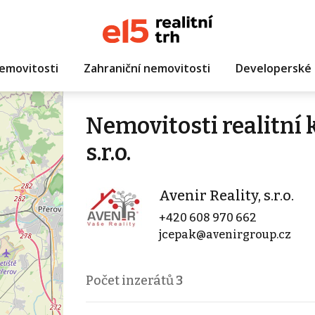
emovitosti
Zahraniční nemovitosti
Developerské 
Nemovitosti realitní 
s.r.o.
Avenir Reality, s.r.o.
+420 608 970 662
jcepak@avenirgroup.cz
Počet inzerátů
3