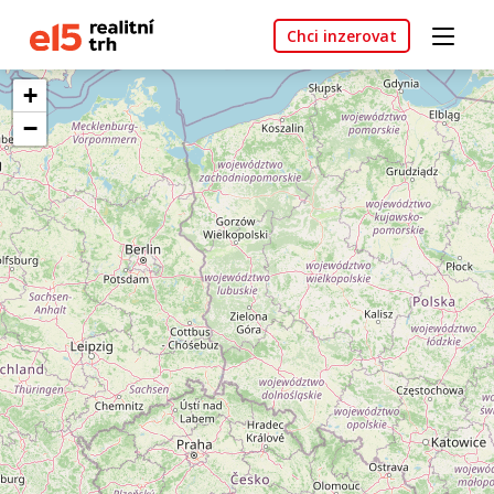
Chci inzerovat
+
−