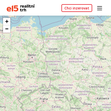
Chci inzerovat
+
−