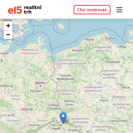
Chci inzerovat
+
−