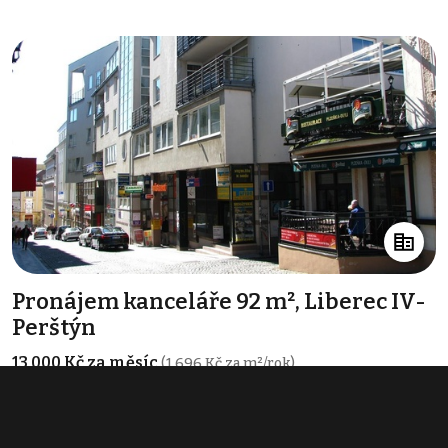
Pronájem kanceláře 92 m², Liberec IV-
Perštýn
13 000 Kč za měsíc
(1 696 Kč za m²/rok)
Typ
kanceláře
Plocha
92 m²