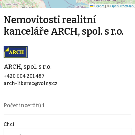
Leaflet
|
©
OpenStreetMap
Nemovitosti realitní
kanceláře ARCH, spol. s r.o.
ARCH, spol. s r.o.
+420 604 201 487
arch-liberec@volny.cz
Počet inzerátů
1
Chci