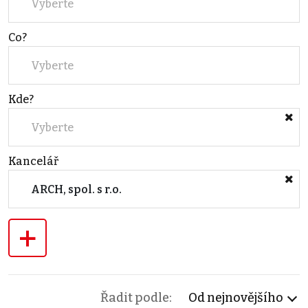
Vyberte
Co?
Vyberte
Kde?
Vyberte
Kancelář
ARCH, spol. s r.o.
+
Řadit podle:
Od nejnovějšího