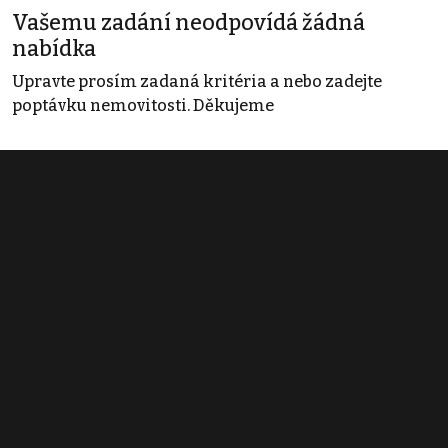
Vašemu zadání neodpovídá žádná
nabídka
Upravte prosím zadaná kritéria a nebo zadejte
poptávku nemovitosti. Děkujeme
Obchodní podmínky
Pravidla inzerce
Ceník
Registrace
Kontakt
© 2022 - 2026 Copyright CZECH NEWS CENTER a.s. a dodavatelé
obsahu |
Autorská práva k publikovaným materiálům
|
Podmínky pro
užívání služby informační společnosti
|
Informace o zpracování
osobních údajů
|
Cookies
|
Nastavení soukromí
|
Vlastnická
struktura
|
Jednotné kontaktní místo / Single Point of Contact
|
Podat