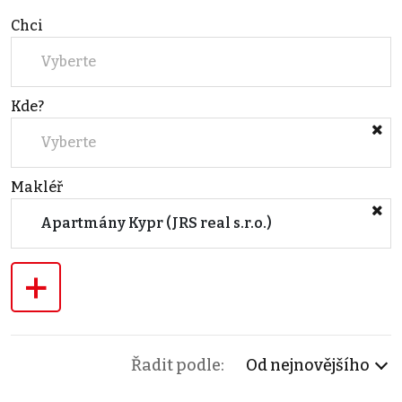
Chci
Vyberte
Kde?
Vyberte
Makléř
Apartmány Kypr (JRS real s.r.o.)
+
Řadit podle:
Od nejnovějšího