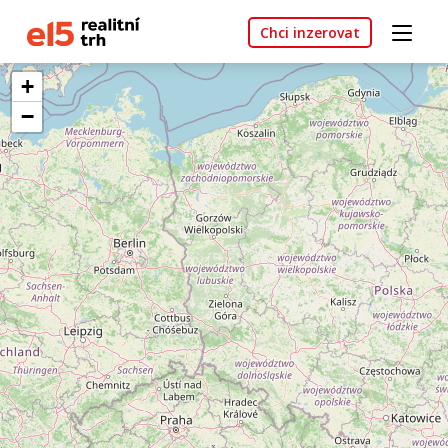
Chci inzerovat
+
−