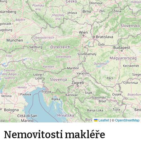
Leaflet
|
©
OpenStreetMap
Nemovitosti makléře