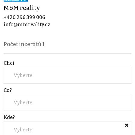
M&M reality
+420 296 399 006
info@mmreality.cz
Počet inzerátů
1
Chci
Vyberte
Co?
Vyberte
Kde?
Vyberte