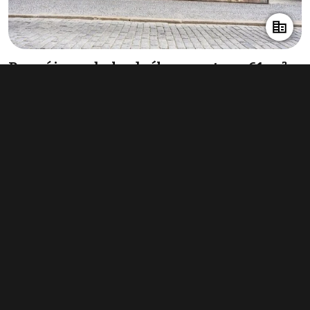
Pronájem obchodního prostoru 61 m²,
Kolín
23 000 Kč za měsíc
(4 525 Kč za m²/rok)
Typ
obchodní prostory
Plocha
61 m²
Obchodní podmínky
Pravidla inzerce
Ceník
Registrace
Kontakt