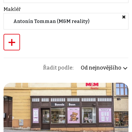
Makléř
Antonín Tomman (M&M reality)
+
Řadit podle:
Od nejnovějšího