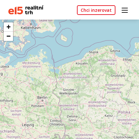
Chci inzerovat
+
−