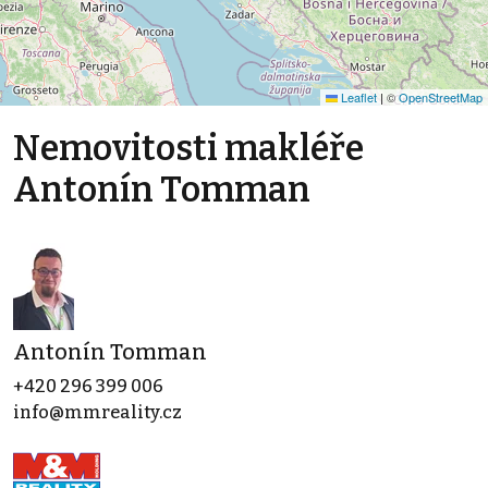
Leaflet
|
©
OpenStreetMap
Nemovitosti makléře
Antonín Tomman
Antonín Tomman
+420 296 399 006
info@mmreality.cz