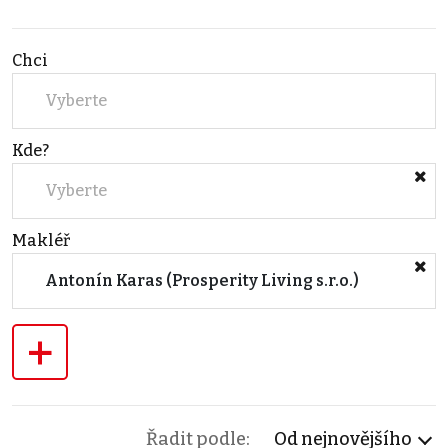
Chci
Vyberte
Kde?
Vyberte
Makléř
Antonín Karas (Prosperity Living s.r.o.)
+
Řadit podle:
Od nejnovějšího