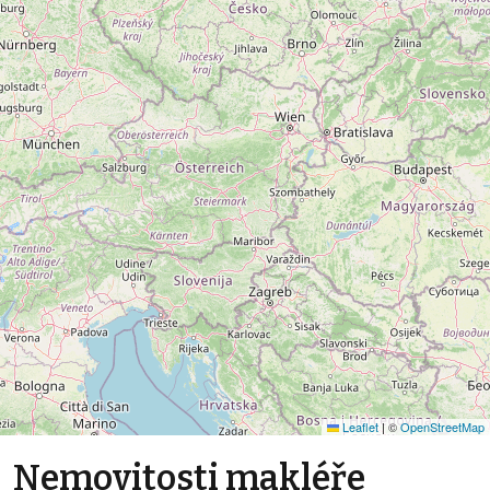
Leaflet
|
©
OpenStreetMap
Nemovitosti makléře