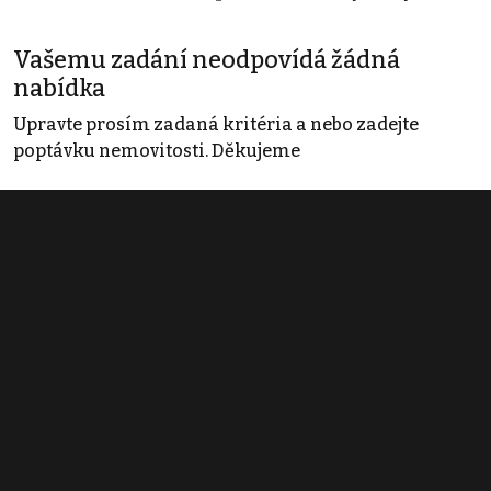
Vašemu zadání neodpovídá žádná
nabídka
Upravte prosím zadaná kritéria a nebo zadejte
poptávku nemovitosti. Děkujeme
Obchodní podmínky
Pravidla inzerce
Ceník
Registrace
Kontakt
© 2022 - 2026 Copyright CZECH NEWS CENTER a.s. a dodavatelé
obsahu |
Autorská práva k publikovaným materiálům
|
Podmínky pro
užívání služby informační společnosti
|
Informace o zpracování