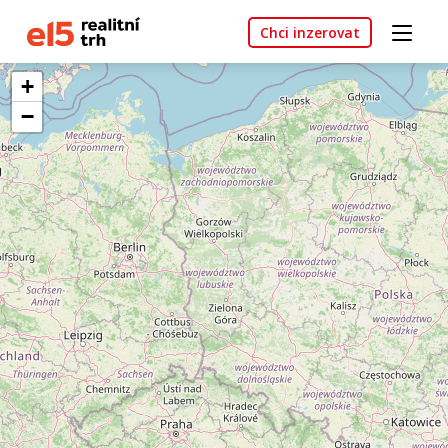
Chci inzerovat
+
−