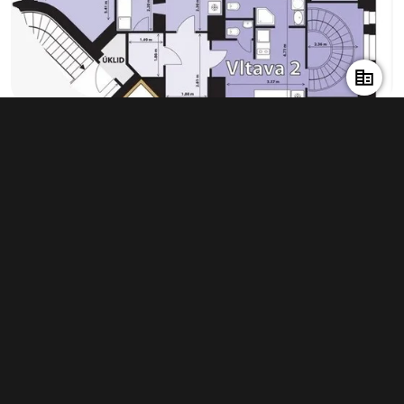
Pronájem kanceláře 221 m², Praha
info v RK
Typ
kanceláře
Plocha
221 m²
Obchodní podmínky
Pravidla inzerce
Ceník
Registrace
Kontakt