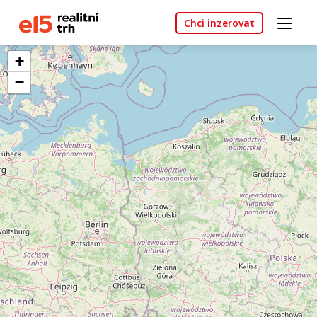
Chci inzerovat
+
−