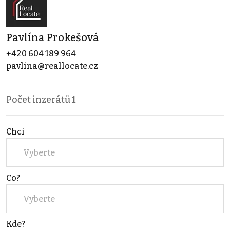
Pavlína Prokešová
+420 604 189 964
pavlina@reallocate.cz
Počet inzerátů
1
Chci
Vyberte
Co?
Vyberte
Kde?