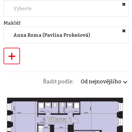
Vyberte
Makléř
Anna Roma (Pavlína Prokešová)
+
Řadit podle:
Od nejnovějšího