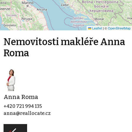
Leaflet
|
©
OpenStreetMap
Nemovitosti makléře Anna
Roma
Anna Roma
+420 721 994 135
anna@reallocate.cz