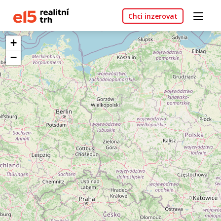
Chci inzerovat
+
−