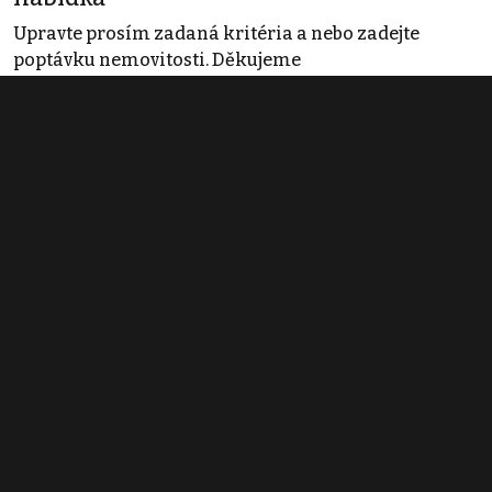
Upravte prosím zadaná kritéria a nebo zadejte
poptávku nemovitosti. Děkujeme
Obchodní podmínky
Pravidla inzerce
Ceník
Registrace
Kontakt
© 2022 - 2026 Copyright CZECH NEWS CENTER a.s. a dodavatelé
obsahu |
Autorská práva k publikovaným materiálům
|
Podmínky pro
užívání služby informační společnosti
|
Informace o zpracování
osobních údajů
|
Cookies
|
Nastavení soukromí
|
Vlastnická
struktura
|
Jednotné kontaktní místo / Single Point of Contact
|
Podat
oznámení