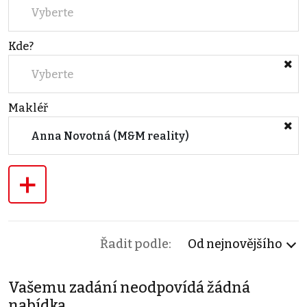
Vyberte
Kde?
Vyberte
Makléř
Anna Novotná (M&M reality)
+
Řadit podle:
Od nejnovějšího
Vašemu zadání neodpovídá žádná
nabídka