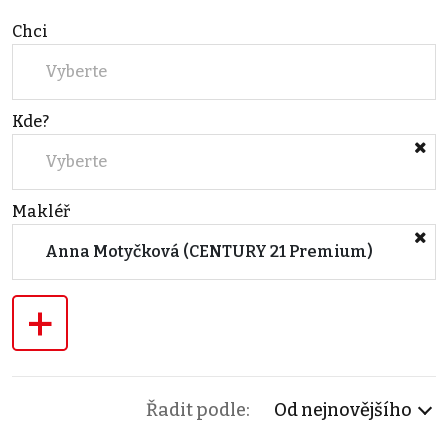
Chci
Vyberte
Kde?
Vyberte
Makléř
Anna Motyčková (CENTURY 21 Premium)
+
Řadit podle:
Od nejnovějšího