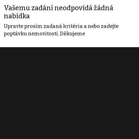
Vašemu zadání neodpovídá žádná
nabídka
Upravte prosím zadaná kritéria a nebo zadejte
poptávku nemovitosti. Děkujeme
Obchodní podmínky
Pravidla inzerce
Ceník
Registrace
Kontakt
© 2022 - 2026 Copyright CZECH NEWS CENTER a.s. a dodavatelé
obsahu |
Autorská práva k publikovaným materiálům
|
Podmínky pro
užívání služby informační společnosti
|
Informace o zpracování
osobních údajů
|
Cookies
|
Nastavení soukromí
|
Vlastnická
struktura
|
Jednotné kontaktní místo / Single Point of Contact
|
Podat