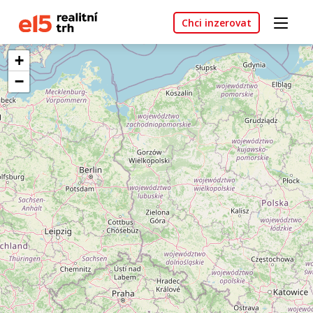
Chci inzerovat
+
−