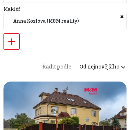
Makléř
Anna Kozlova (M&M reality)
+
Řadit podle:
Od nejnovějšího