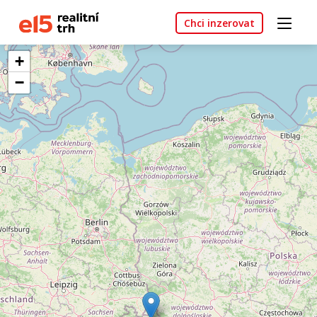
Chci inzerovat
+
−