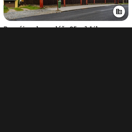
Pronájem kanceláře 95 m², Liberec
(nečleněné město)
info v RK
Typ
kanceláře
Plocha
95 m²
Obchodní podmínky
Pravidla inzerce
Ceník
Registrace
Kontakt