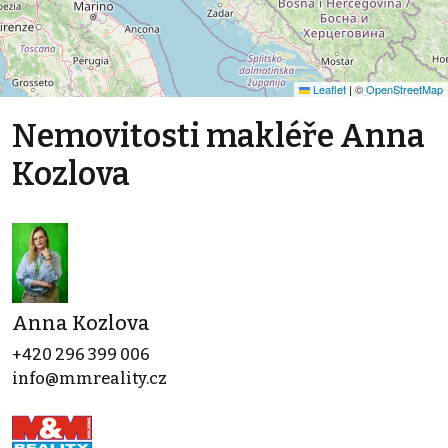
Leaflet
|
©
OpenStreetMap
Nemovitosti makléře Anna
Kozlova
Anna Kozlova
+420 296 399 006
info@mmreality.cz