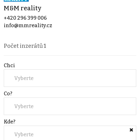
M&M reality
+420 296 399 006
info@mmreality.cz
Počet inzerátů
1
Chci
Vyberte
Co?
Vyberte
Kde?
Vyberte