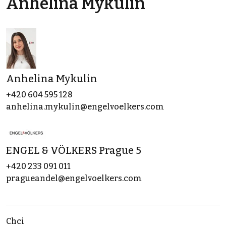
Anhelina Mykulin
Anhelina Mykulin
+420 604 595 128
anhelina.mykulin@engelvoelkers.com
ENGEL & VÖLKERS Prague 5
+420 233 091 011
pragueandel@engelvoelkers.com
Chci