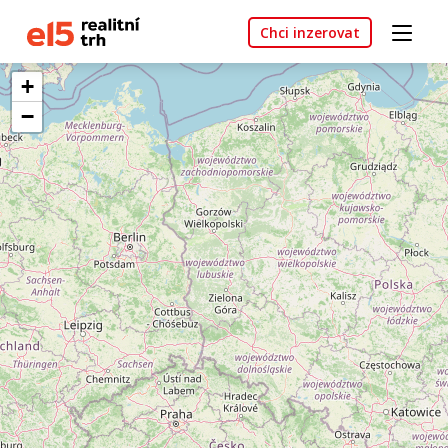
Chci inzerovat
+
−