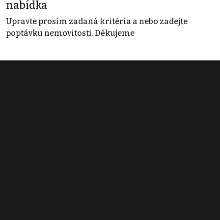
nabídka
Upravte prosím zadaná kritéria a nebo zadejte
poptávku nemovitosti. Děkujeme
Obchodní podmínky
Pravidla inzerce
Ceník
Registrace
Kontakt
© 2022 - 2026 Copyright CZECH NEWS CENTER a.s. a dodavatelé
obsahu |
Autorská práva k publikovaným materiálům
|
Podmínky pro
užívání služby informační společnosti
|
Informace o zpracování
osobních údajů
|
Cookies
|
Nastavení soukromí
|
Vlastnická
struktura
|
Jednotné kontaktní místo / Single Point of Contact
|
Podat
oznámení