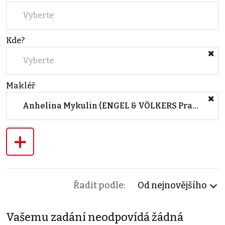
Vyberte
Kde?
Vyberte
Makléř
Anhelina Mykulin (ENGEL & VÖLKERS Prague 5)
+
Řadit podle:
Od nejnovějšího
Vašemu zadání neodpovídá žádná