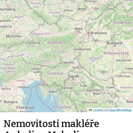
Leaflet
|
©
OpenStreetMap
Nemovitosti makléře