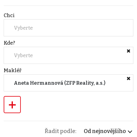
Chci
Vyberte
Kde?
Vyberte
Makléř
Aneta Hermannová (ZFP Reality, a.s.)
+
Řadit podle:
Od nejnovějšího