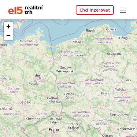
Chci inzerovat
+
−