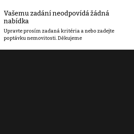
Vašemu zadání neodpovídá žádná
nabídka
Upravte prosím zadaná kritéria a nebo zadejte
poptávku nemovitosti. Děkujeme
Obchodní podmínky
Pravidla inzerce
Ceník
Registrace
Kontakt
© 2022 - 2026 Copyright CZECH NEWS CENTER a.s. a dodavatelé
obsahu |
Autorská práva k publikovaným materiálům
|
Podmínky pro
užívání služby informační společnosti
|
Informace o zpracování
osobních údajů
|
Cookies
|
Nastavení soukromí
|
Vlastnická