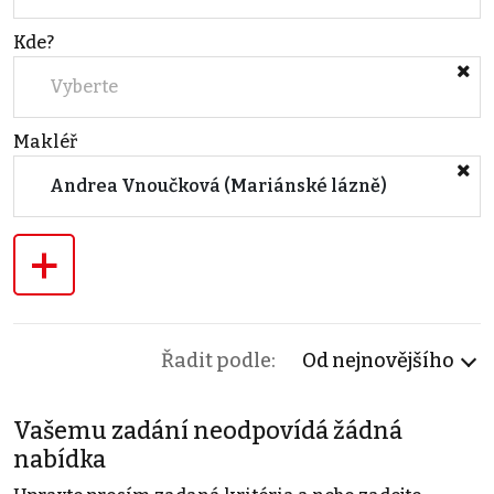
Kde?
Vyberte
Makléř
Andrea Vnoučková (Mariánské lázně)
+
Řadit podle:
Od nejnovějšího
Vašemu zadání neodpovídá žádná
nabídka