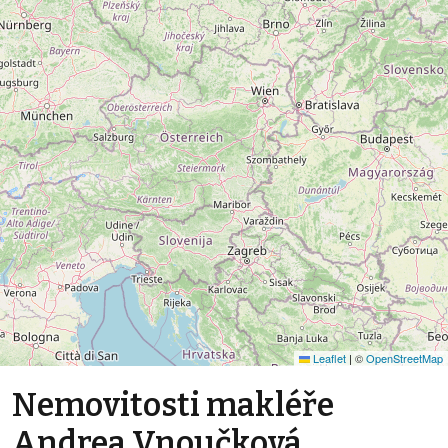
Leaflet
|
©
OpenStreetMap
Nemovitosti makléře
Andrea Vnoučková