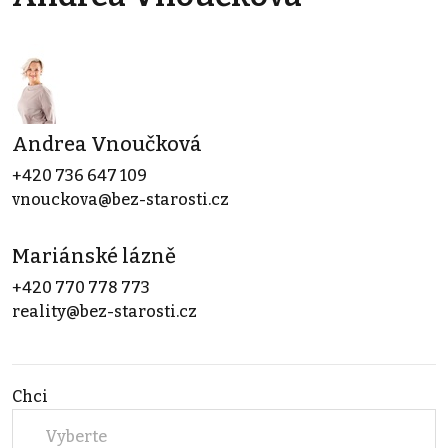
Andrea Vnoučková
+420 736 647 109
vnouckova@bez-starosti.cz
Mariánské lázně
+420 770 778 773
reality@bez-starosti.cz
Chci
Vyberte