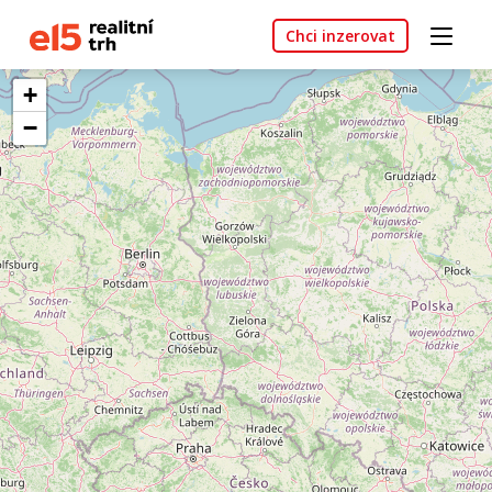
Chci inzerovat
+
−