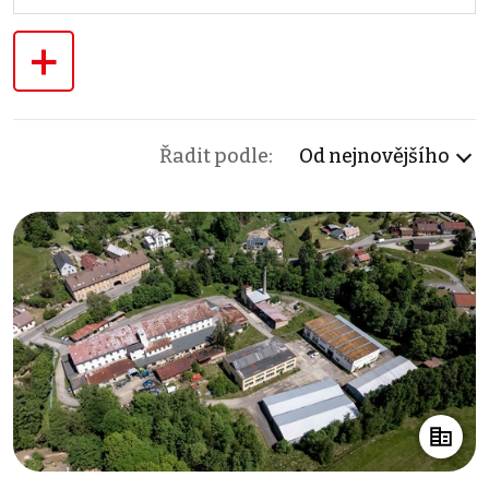
+
Řadit podle:
Od nejnovějšího