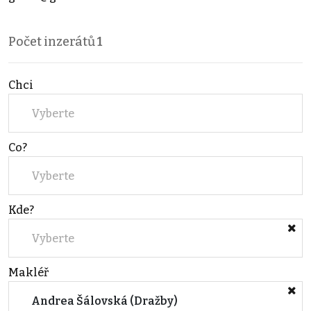
Počet inzerátů
1
Chci
Vyberte
Co?
Vyberte
Kde?
Vyberte
Makléř
Andrea Šálovská (Dražby)