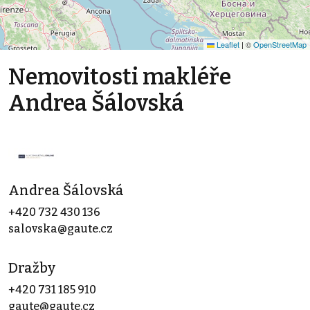
Leaflet
|
©
OpenStreetMap
Nemovitosti makléře
Andrea Šálovská
Andrea Šálovská
+420 732 430 136
salovska@gaute.cz
Dražby
+420 731 185 910
gaute@gaute.cz