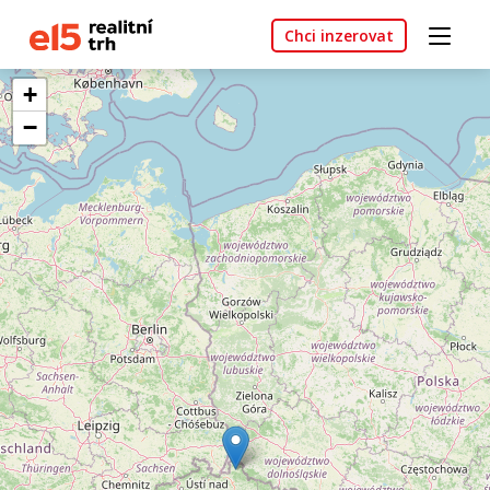
Chci inzerovat
+
−