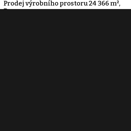
Prodej výrobního prostoru 24 366 m²,
Raspenava
1 Kč
(0 Kč za m²)
Typ
výroba
Plocha
24 366 m²
Obchodní podmínky
Pravidla inzerce
Ceník
Registrace
Kontakt
© 2022 - 2026 Copyright CZECH NEWS CENTER a.s. a dodavatelé
obsahu |
Autorská práva k publikovaným materiálům
|
Podmínky pro
užívání služby informační společnosti
|
Informace o zpracování
osobních údajů
|
Cookies
|
Nastavení soukromí
|
Vlastnická