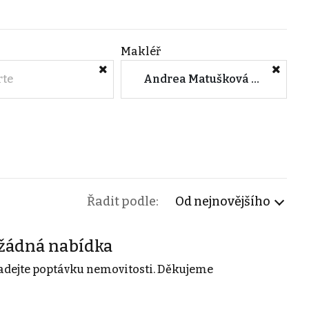
Makléř
rte
Andrea Matušková Štrynclová (RELIA s.r.o. Liberec)
Řadit podle:
Od nejnovějšího
žádná nabídka
adejte poptávku nemovitosti. Děkujeme