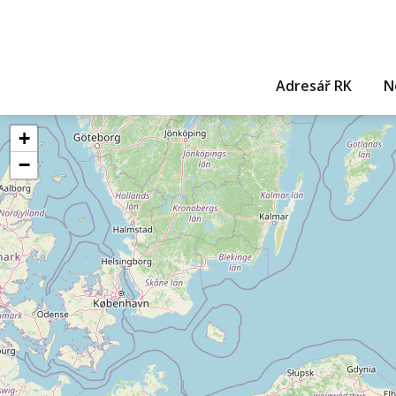
Adresář RK
N
+
−