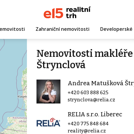
emovitosti
Zahraniční nemovitosti
Developerské 
Nemovitosti makléře
Štrynclová
Andrea Matušková Štr
+420 603 888 625
strynclova@relia.cz
RELIA s.r.o. Liberec
+420 775 848 684
reality@relia.cz