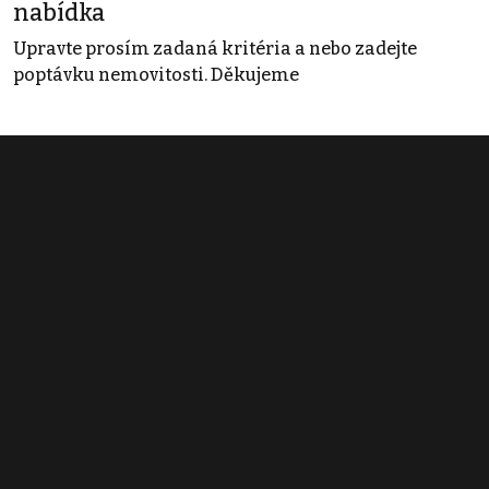
nabídka
Upravte prosím zadaná kritéria a nebo zadejte
poptávku nemovitosti. Děkujeme
Obchodní podmínky
Pravidla inzerce
Ceník
Registrace
Kontakt
© 2022 - 2026 Copyright CZECH NEWS CENTER a.s. a dodavatelé
obsahu |
Autorská práva k publikovaným materiálům
|
Podmínky pro
užívání služby informační společnosti
|
Informace o zpracování
osobních údajů
|
Cookies
|
Nastavení soukromí
|
Vlastnická
struktura
|
Jednotné kontaktní místo / Single Point of Contact
|
Podat
oznámení