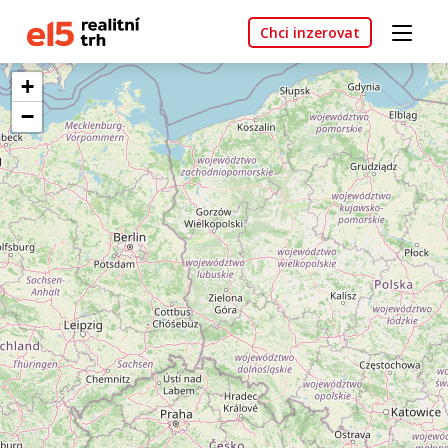
Chci inzerovat
+
−