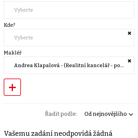
Vyberte
Kde?
Vyberte
Makléř
Andrea Klapalová - (Realitní kancelář - pobočka BLANSKO)
+
Řadit podle:
Od nejnovějšího
Vašemu zadání neodpovídá žádná