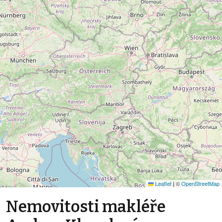
Leaflet
|
©
OpenStreetMap
Nemovitosti makléře