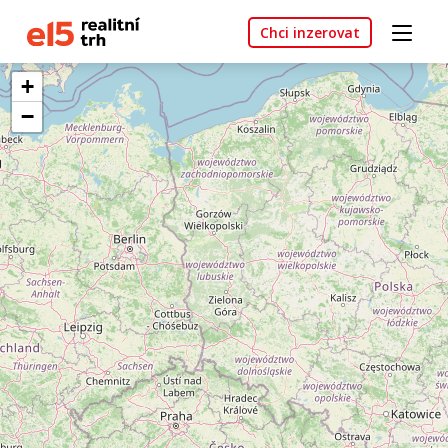
Chci inzerovat
+
−