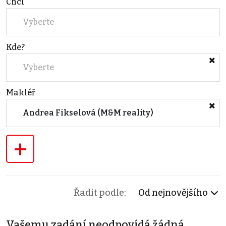
Chci
Vyberte
Kde?
Vyberte
Makléř
Andrea Fikselová (M&M reality)
+
Řadit podle:
Od nejnovějšího
Vašemu zadání neodpovídá žádná