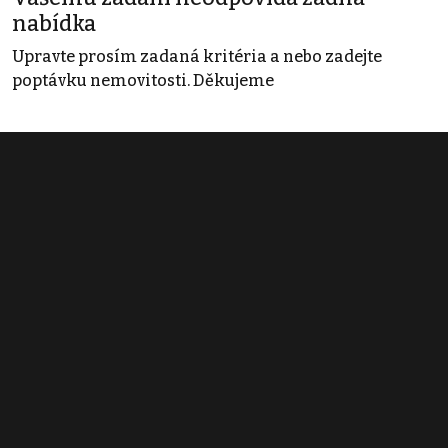
nabídka
Upravte prosím zadaná kritéria a nebo zadejte
poptávku nemovitosti. Děkujeme
Obchodní podmínky
Pravidla inzerce
Ceník
Registrace
Kontakt
© 2022 - 2026 Copyright CZECH NEWS CENTER a.s. a dodavatelé
obsahu |
Autorská práva k publikovaným materiálům
|
Podmínky pro
užívání služby informační společnosti
|
Informace o zpracování
osobních údajů
|
Cookies
|
Nastavení soukromí
|
Vlastnická
struktura
|
Jednotné kontaktní místo / Single Point of Contact
|
Podat
oznámení