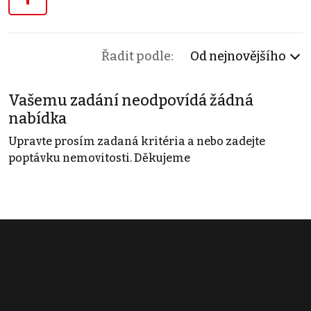
Řadit podle:
Od nejnovějšího
Vašemu zadání neodpovídá žádná
nabídka
Upravte prosím zadaná kritéria a nebo zadejte
poptávku nemovitosti. Děkujeme
Obchodní podmínky
Pravidla inzerce
Ceník
Registrace
Kontakt