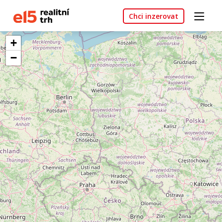
Chci inzerovat
+
−