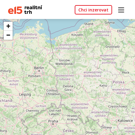
Chci inzerovat
+
−