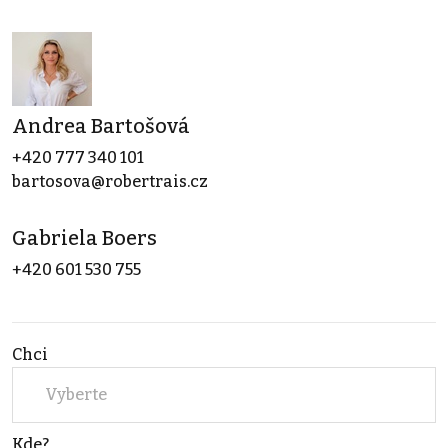
Andrea Bartošová
+420 777 340 101
bartosova@robertrais.cz
Gabriela Boers
+420 601 530 755
Chci
Vyberte
Kde?