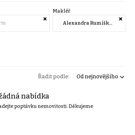
Makléř
rte
Alexandra Rumíšková (Horák & Vetchý s.r.o. - Znojmo)
Řadit podle:
Od nejnovějšího
žádná nabídka
adejte poptávku nemovitosti. Děkujeme