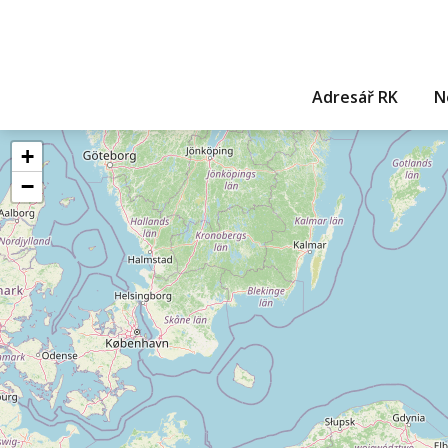
Adresář RK
N
+
−