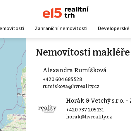
emovitosti
Zahraniční nemovitosti
Developerské 
Nemovitosti makléře
Alexandra Rumíšková
+420 604 685 528
rumiskova@hvreality.cz
Horák & Vetchý s.r.o. 
+420 737 205 131
horak@hvreality.cz