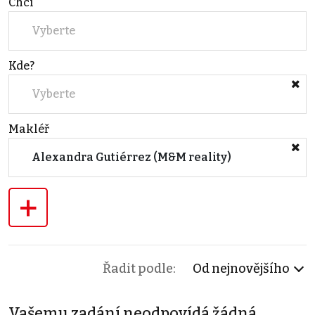
Chci
Vyberte
Kde?
Vyberte
Makléř
Alexandra Gutiérrez (M&M reality)
+
Řadit podle:
Od nejnovějšího
Vašemu zadání neodpovídá žádná