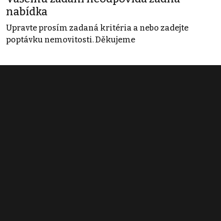
nabídka
Upravte prosím zadaná kritéria a nebo zadejte
poptávku nemovitosti. Děkujeme
Obchodní podmínky
Pravidla inzerce
Ceník
Registrace
Kontakt
© 2022 - 2026 Copyright CZECH NEWS CENTER a.s. a dodavatelé
obsahu |
Autorská práva k publikovaným materiálům
|
Podmínky pro
užívání služby informační společnosti
|
Informace o zpracování
osobních údajů
|
Cookies
|
Nastavení soukromí
|
Vlastnická
struktura
|
Jednotné kontaktní místo / Single Point of Contact
|
Podat
oznámení