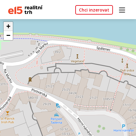
Chci inzerovat
+
−