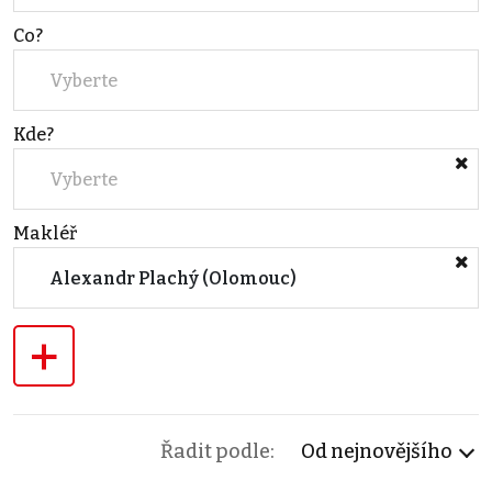
Co?
Vyberte
Kde?
Vyberte
Makléř
Alexandr Plachý (Olomouc)
+
Řadit podle:
Od nejnovějšího