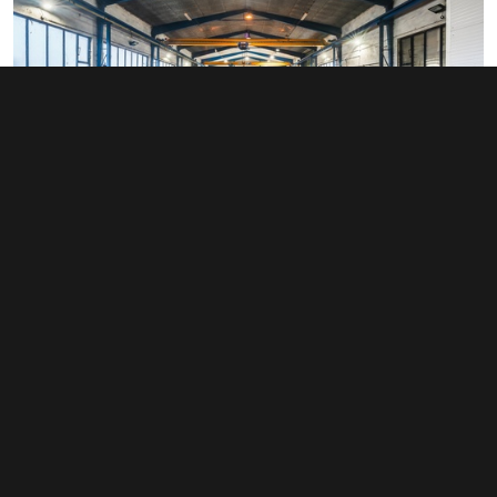
Pronájem výrobního prostoru 510 m²,
Přerov
info v RK
Typ
výroba
Plocha
510 m²