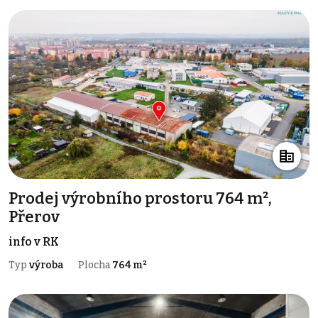
Prodej výrobního prostoru 764 m²,
Přerov
info v RK
Typ
výroba
Plocha
764 m²