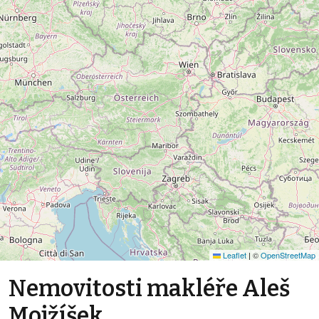
Leaflet
|
©
OpenStreetMap
Nemovitosti makléře Aleš
Mojžíšek