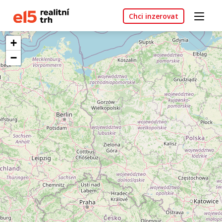
Chci inzerovat
+
−