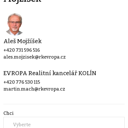
Aleš Mojžíšek
+420 731 596 516
ales.mojzisek@rkevropa.cz
EVROPA Realitní kancelář KOLÍN
+420 776 530 115
martin.mach@rkevropa.cz
Chci
Vyberte