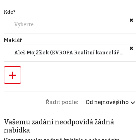
Kde?
Vyberte
Makléř
Aleš Mojžíšek (EVROPA Realitní kancelář KOLÍN)
+
Řadit podle:
Od nejnovějšího
Vašemu zadání neodpovídá žádná
nabídka